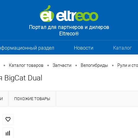
Портал для партнеров и дилеров
Eltreco®
нформационный раздел
Новости
Каталог
•
•
•
•
Каталог товаров
Запчасти
Велогибриды
Рули и ст
 BigCat Dual
КИ
ПОХОЖИЕ ТОВАРЫ