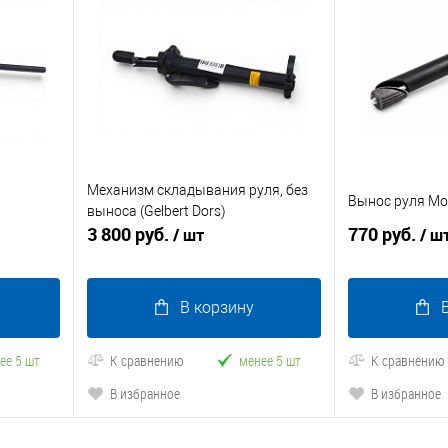
Механизм складывания руля, без
Вынос руля Mo
выноса (Gelbert Dors)
3 800 руб.
770 руб.
/ шт
/ ш
В корзину
ее 5 шт
К сравнению
менее 5 шт
К сравнению
В избранное
В избранное