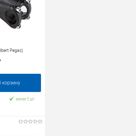
lbert Pegas)
т
В корзину
менее 5 шт