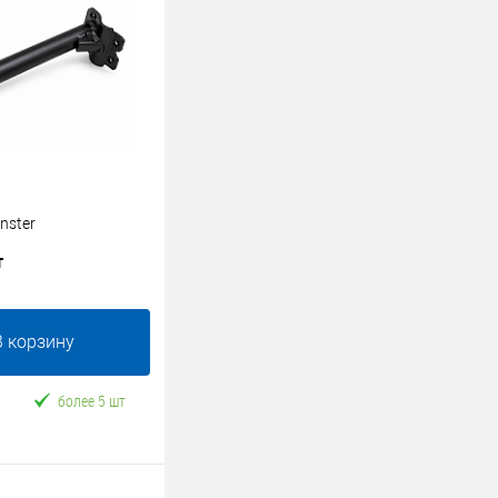
nster
т
В корзину
более 5 шт