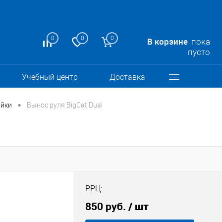
0
0
0
В корзине
пока
пусто
Учебный центр
Доставка
•
ойки
Вынос руля BigCat Dual
РРЦ:
850 руб.
/ шт