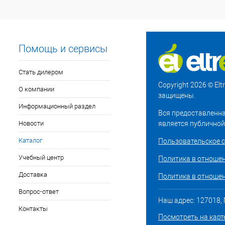
Помощь и сервисы
Стать дилером
Copyright 2026 © El
О компании
защищены.
Информационный раздел
Вся предоставленна
Новости
является публичной
Каталог
Пользовательское 
Учебный центр
Политика в отноше
Доставка
Политика в отношен
Вопрос-ответ
Наш адрес: 127018, М
Контакты
Посмотреть на карт