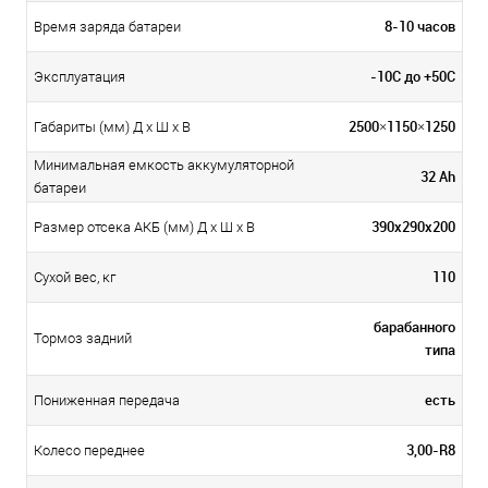
8-10 часов
Время заряда батареи
-10С до +50С
Эксплуатация
2500×1150×1250
Габариты (мм) Д x Ш x В
Минимальная емкость аккумуляторной
32 Ah
батареи
390х290х200
Размер отсека АКБ (мм) Д x Ш x В
110
Сухой вес, кг
барабанного
Тормоз задний
типа
есть
Пониженная передача
3,00-R8
Колесо переднее