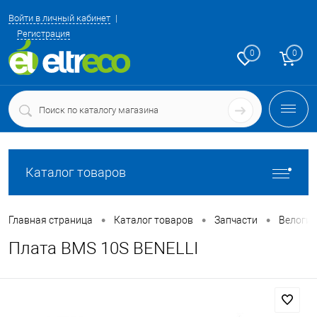
Войти в личный кабинет
Регистрация
0
0
Каталог товаров
•
•
•
Главная страница
Каталог товаров
Запчасти
Велоги
Плата BMS 10S BENELLI