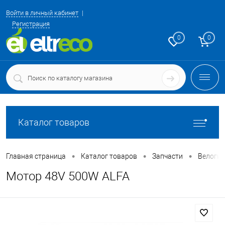
Войти в личный кабинет
Регистрация
0
0
Каталог товаров
•
•
•
Главная страница
Каталог товаров
Запчасти
Велоги
Мотор 48V 500W ALFA