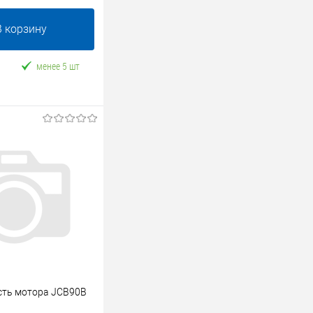
В корзину
менее 5 шт
сть мотора JCB90B