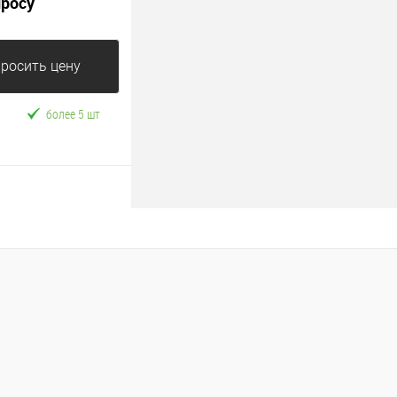
просу
росить цену
более 5 шт