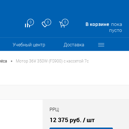
0
0
0
В корзине
пока
пусто
Учебный центр
Доставка
•
лёса
Мотор 36V 350W (FS900) с кассетой 7с
РРЦ:
12 375 руб.
/ шт