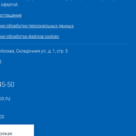
 офертой.
соглашение
нии обработки персональных данных
ии обработки файлов cookies
осква, Складочная ул., д. 1, стр. 5
е
45-50
co.ru
:00
должая