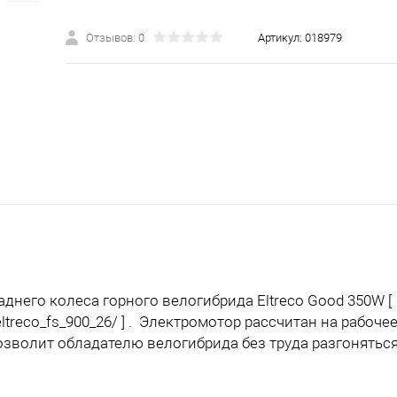
Отзывов: 0
Артикул:
018979
днего колеса горного велогибрида Eltreco Good 350W [
m/eltreco_fs_900_26/ ] . Электромотор рассчитан на рабоч
зволит обладателю велогибрида без труда разгоняться