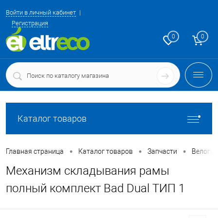
Войти в личный кабинет
Регистрация
0
0
Каталог товаров
•
•
•
Главная страница
Каталог товаров
Запчасти
Велоги
Механизм складывания рамы
полный комплект Bad Dual ТИП 1