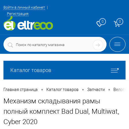
Войти в личный кабинет
Регистрация
0
0
Каталог товаров
•
•
•
Главная страница
Каталог товаров
Запчасти
Велоги
Механизм складывания рамы
полный комплект Bad Dual, Multiwat,
Cyber 2020