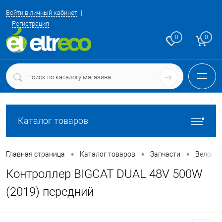
Войти в личный кабинет
Регистрация
0
0
Каталог товаров
•
•
•
Главная страница
Каталог товаров
Запчасти
Велоги
Контроллер BIGCAT DUAL 48V 500W
(2019) передний