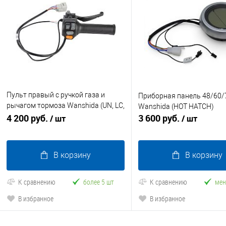
Пульт правый с ручкой газа и
Приборная панель 48/60/
рычагом тормоза Wanshida (UN, LC,
Wanshida (HOT HATCH)
DOUHAO, NIPLA)
4 200 руб.
3 600 руб.
/ шт
/ шт
В корзину
В корзину
К сравнению
более 5 шт
К сравнению
мен
В избранное
В избранное