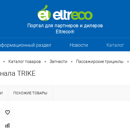
Портал для партнеров и дилеров
Eltreco®
нформационный раздел
Новости
Каталог
•
•
•
•
Каталог товаров
Запчасти
Пассажирские трициклы
гнала TRIKE
КИ
ПОХОЖИЕ ТОВАРЫ