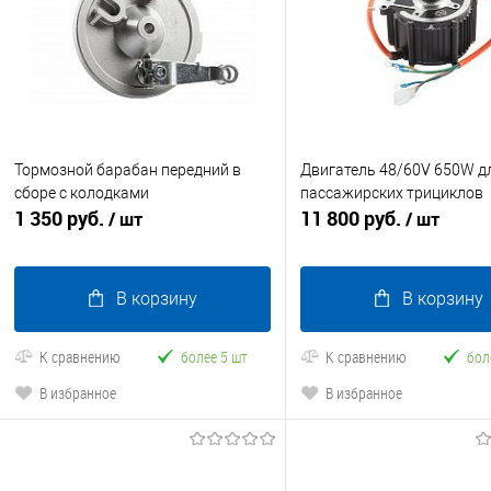
Тормозной барабан передний в
Двигатель 48/60V 650W д
сборе с колодками
пассажирских трициклов
1 350 руб.
11 800 руб.
/ шт
/ шт
В корзину
В корзину
К сравнению
более 5 шт
К сравнению
бол
В избранное
В избранное