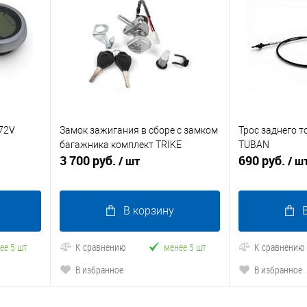
72V
Замок зажигания в сборе с замком
Трос заднего 
багажника комплект TRIKE
TUBAN
3 700 руб.
690 руб.
/ шт
/ ш
В корзину
ее 5 шт
К сравнению
менее 5 шт
К сравнению
В избранное
В избранное