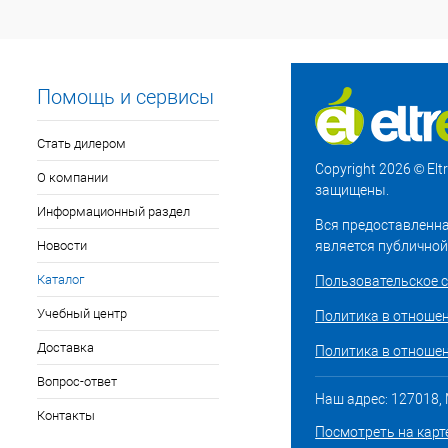
Помощь и сервисы
Стать дилером
Copyright 2026 © El
О компании
защищены.
Информационный раздел
Вся предоставленна
Новости
является публичной
Каталог
Пользовательское 
Учебный центр
Политика в отноше
Доставка
Политика в отношен
Вопрос-ответ
Наш адрес: 127018, М
Контакты
Посмотреть на карт