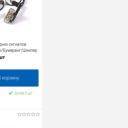
дних сигналов
к/Бумеранг/Шкипер
 шт
В корзину
более 5 шт