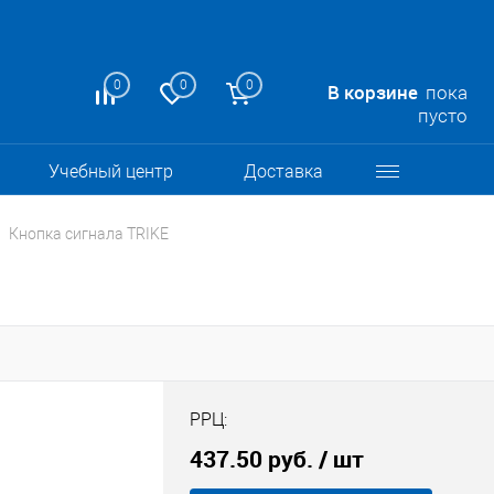
0
0
0
В корзине
пока
пусто
Учебный центр
Доставка
Кнопка сигнала TRIKE
РРЦ:
437.50 руб.
/ шт