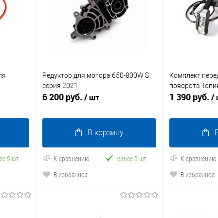
ля
Редуктор для мотора 650-800W S
Комплект пере
серия 2021
поворота Топи
6 200 руб.
1 390 руб.
/ шт
/
В корзину
ее 5 шт
К сравнению
менее 5 шт
К сравнению
В избранное
В избранное