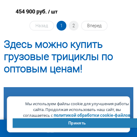
454 900 руб.
/ шт
Назад
1
2
Вперед
Здесь можно купить
грузовые трициклы по
оптовым ценам!
Какие
Мы используем файлы cookie для улучшения работы
сайта. Продолжая использовать наш сайт, вы
преимущества вы
соглашаетесь с
политикой обработки cookie-файлов
.
получите, став
Принять
КОРЗИНА
0