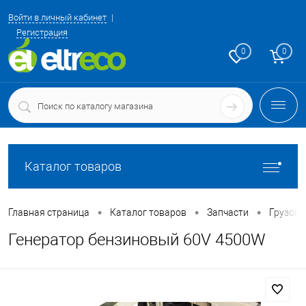
Войти в личный кабинет
Регистрация
0
0
Каталог товаров
•
•
•
Главная страница
Каталог товаров
Запчасти
Грузовы
Генератор бензиновый 60V 4500W