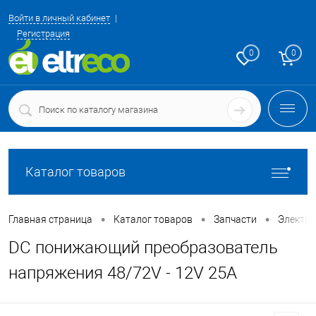
Войти в личный кабинет
Регистрация
0
0
Каталог товаров
•
•
•
Главная страница
Каталог товаров
Запчасти
Электр
DC понижающий преобразователь
напряжения 48/72V - 12V 25A