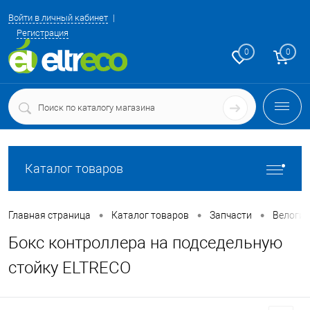
Войти в личный кабинет
Регистрация
0
0
Каталог товаров
•
•
•
Главная страница
Каталог товаров
Запчасти
Велоги
Бокс контроллера на подседельную
стойку ELTRECO