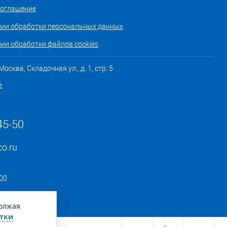
соглашение
нии обработки персональных данных
ии обработки файлов cookies
осква, Складочная ул., д. 1, стр. 5
е
45-50
co.ru
:00
должая
тки