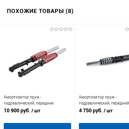
ПОХОЖИЕ ТОВАРЫ (8)
Амортизатор пруж.-
Амортизатор пруж.-
гидравлический, передние
гидравлический, передни
комплект Rutrike Антей Pro 43 мм
10 900 руб.
Rutrike D4 Next 1500 Вт (43
4 750 руб.
/ шт
/ шт
720 мм