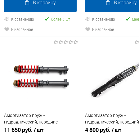
В корзину
В корзину
К сравнению
более 5 шт
К сравнению
мен
В избранное
В избранное
Амортизатор пруж.-
Амортизатор пруж.-
гидравлический, передние
гидравлический, передни
комплект Rutrike Фактор
11 650 руб.
Титан NEXT
4 800 руб.
/ шт
/ шт