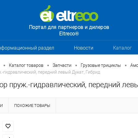
Портал для партнеров и дилеров
Eltreco®
нформационный раздел
Новости
Каталог
•
•
•
•
Каталог товаров
Запчасти
Грузовые трициклы
Амо
.-гидравлический, передний левый Дукат, Гибрид
р пруж.-гидравлический, передний левы
КИ
ПОХОЖИЕ ТОВАРЫ