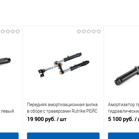
Передняя амортизационная вилка
Амортизатор п
й левый
в сборе с траверсами Rutrike РЕЙС
гидравлически
 мм) L-
2025
19 900 руб.
Антей-У
5 100 руб.
/ шт
/