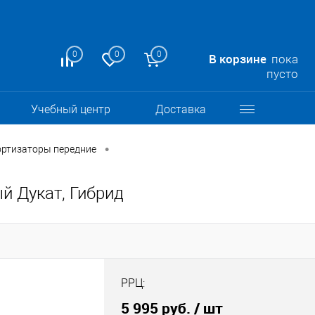
0
0
0
В корзине
пока
пусто
Учебный центр
Доставка
•
ртизаторы передние
й Дукат, Гибрид
РРЦ:
5 995 руб.
/ шт