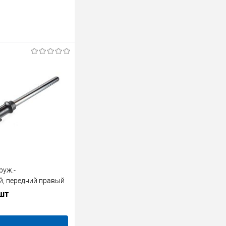
руж.-
й, передний правый
 шт