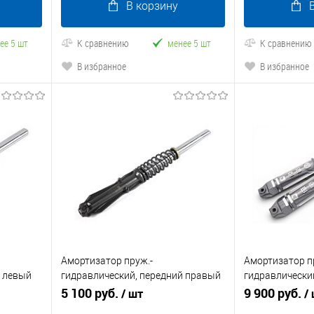
В корзину
ее 5 шт
К сравнению
менее 5 шт
К сравнению
В избранное
В избранное
Амортизатор пруж.-
Амортизатор п
й левый
гидравлический, передний правый
гидравлически
Атлант-У
5 100 руб.
комплект Rutrik
9 900 руб.
/ шт
/