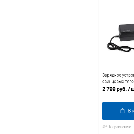
Зарядное устрой
свинцовых тяг
аккумуляторов 
2 799 руб.
/ 
В 
К сравнению