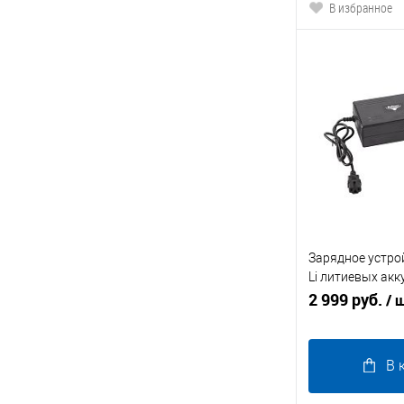
В избранное
Зарядное устрой
Li литиевых ак
48V24AH (3А)
2 999 руб.
/ 
В 