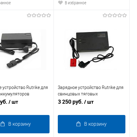
ранное
В избранное
 устройство Rutrike для
Зарядное устройство Rutrike для
 аккумуляторов
свинцовых тяговых
 (73V 3A)
руб.
аккумуляторов 24V60AН (6A)
3 250 руб.
/ шт
/ шт
Anderson
В корзину
В корзину