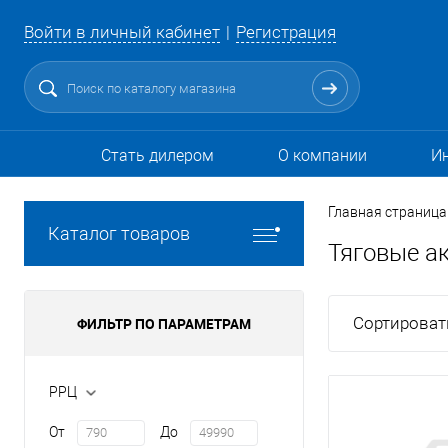
Войти в личный кабинет
Регистрация
Стать дилером
О компании
И
Главная страница
Каталог товаров
Тяговые а
Сортироват
ФИЛЬТР ПО ПАРАМЕТРАМ
РРЦ
От
До