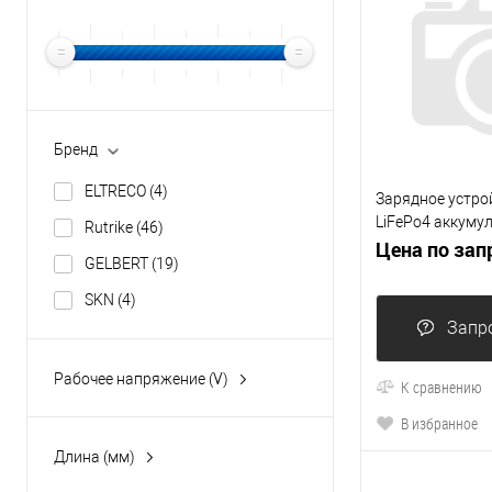
Бренд
ELTRECO
(4)
Зарядное устрой
LiFePo4 аккуму
Rutrike
(46)
(87.6V 10A)
Цена по зап
GELBERT
(19)
SKN
(4)
Запр
Рабочее напряжение (V)
К сравнению
12
(1)
В избранное
24
(22)
Длина (мм)
48
(11)
300
(19)