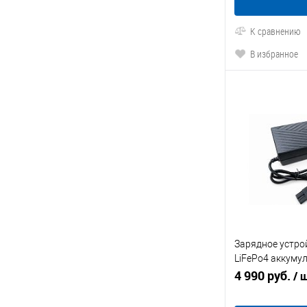
К сравнению
В избранное
Зарядное устрой
LiFePo4 аккуму
60V32A/H (73V 
4 990 руб.
/ 