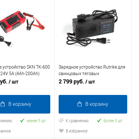
 устройство SKN TK-600
Зарядное устройство Rutrike для
 24V 5A (4Ah-200Ah)
свинцовых тяговых
, SLA, WET, LI, CA]
руб.
аккумуляторов 60V20A/H (2,8-
2 799 руб.
/ шт
/ шт
3A) с индикатором
В корзину
В корзину
внению
менее 5 шт
К сравнению
более 5 шт
ранное
В избранное