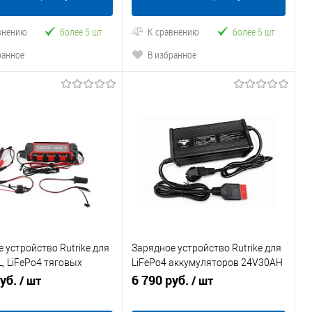
внению
более 5 шт
К сравнению
более 5 шт
ранное
В избранное
 устройство Rutrike для
Зарядное устройство Rutrike для
, LiFePo4 тяговых
LiFePo4 аккумуляторов 24V30AH
яторов с десульфатором
руб.
(29.2V 10А)
6 790 руб.
/ шт
/ шт
200AН