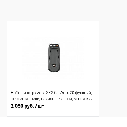
Набор инструмета SKS CT-Worx 20 функций,
шестигранники, накидные ключи, монтажки,
выжимка цепи, спи
2 050 руб.
/ шт