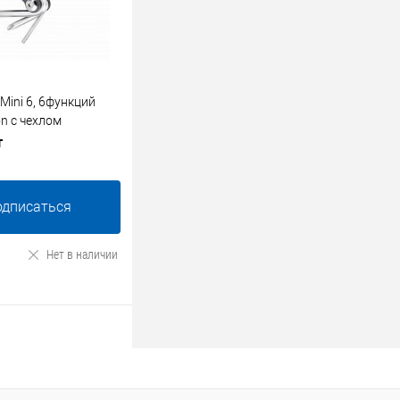
ini 6, 6функций
on с чехлом
т
одписаться
Нет в наличии