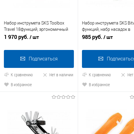
Набор инструмета SKS Toolbox
Набор инструмета SKS Bit
Travel 18функций, эргономичный
функций, набр насадок в
корпус, шестигранники, монтажки,
1 970 руб.
комплекте+монтажки
985 руб.
/ шт
/ шт
отвертк
Подписаться
Подписатьс
К сравнению
Нет в наличии
К сравнению
Нет
В избранное
В избранное