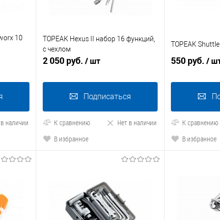
worx 10
TOPEAK Hexus II набор 16 функций,
TOPEAK Shuttle
с чехлом
2 050 руб.
550 руб.
/ шт
/ ш
я
Подписаться
П
 в наличии
К сравнению
Нет в наличии
К сравнению
В избранное
В избранное