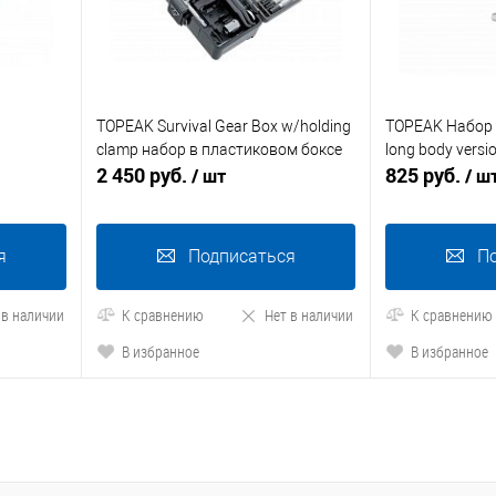
TOPEAK Survival Gear Box w/holding
TOPEAK Набор M
clamp набор в пластиковом боксе
long body versi
2 450 руб.
825 руб.
/ шт
/ ш
я
Подписаться
П
 в наличии
К сравнению
Нет в наличии
К сравнению
В избранное
В избранное