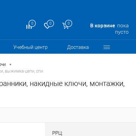
0
0
0
В корзине
пока
пусто
Учебный центр
Доставка
•
ючи
и, выжимка цепи, спи
гранники, накидные ключи, монтажки,
РРЦ: