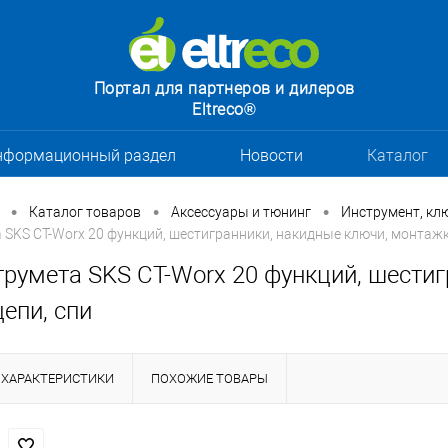
Портал для партнеров и дилеров
Eltreco®
нформационный раздел
Новости
Каталог
•
•
•
Каталог товаров
Аксессуары и тюнинг
Инструмент, кл
 SKS CT-Worx 20 функций, шестигранники, накидные ключи, монтажк
трумета SKS CT-Worx 20 функций, шести
епи, спи
ХАРАКТЕРИСТИКИ
ПОХОЖИЕ ТОВАРЫ