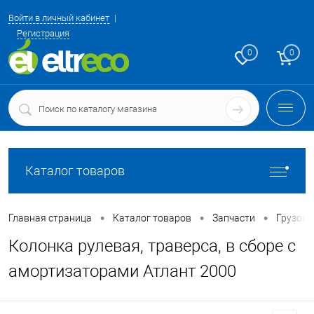
Войти в личный кабинет
Регистрация
0
0
Каталог товаров
•
•
•
Главная страница
Каталог товаров
Запчасти
Грузовы
Колонка рулевая, траверса, в сборе с
амортизаторами Атлант 2000